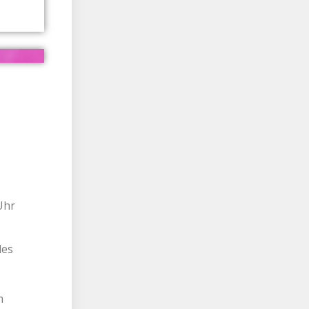
Uhr
des
m