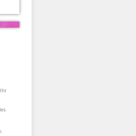
Uhr
des
m