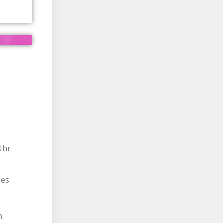
Uhr
des
m