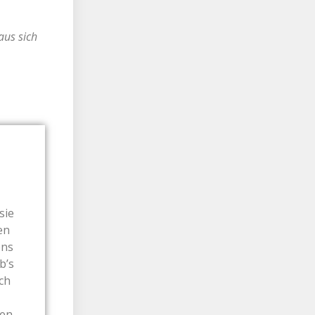
aus sich
sie
en
ens
b’s
ch
uen