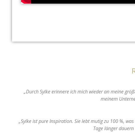
„Durch Sylke erinnere ich mich wieder an meine größte
meinem Unterne
„Sylke ist pure Inspiration. Sie lebt mutig zu 100 %, wa
Tage länger dauern