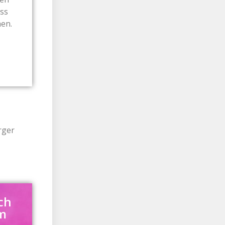
ss
hen.
rger
ch
am