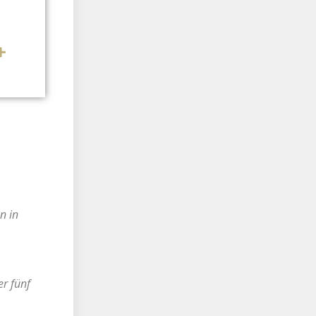
n in
er fünf