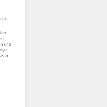
ut &
iver
ess-
ch und
utige
as zu