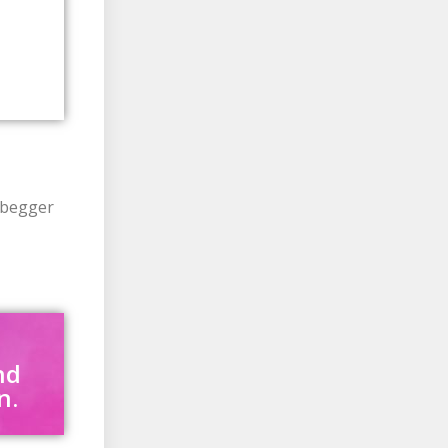
abegger
nd
n.