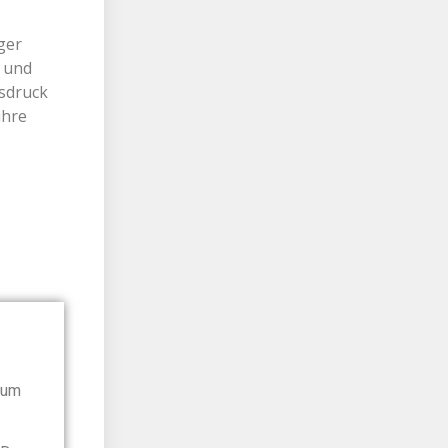
ger
e und
gsdruck
ihre
 um