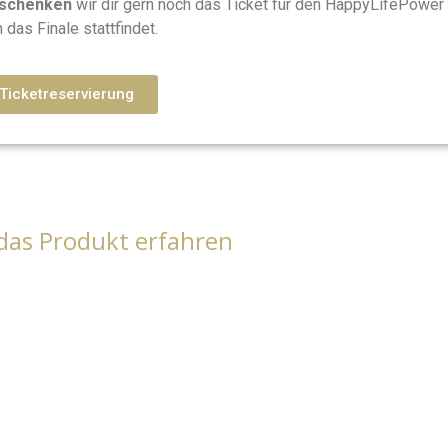
schenken
wir dir gern noch das Ticket für den HappyLifePower 
 das Finale stattfindet.
Ticketreservierung
das Produkt erfahren