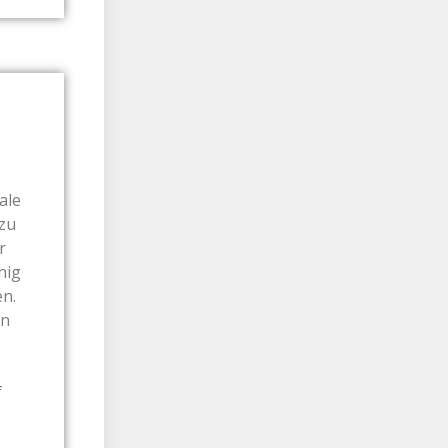
ale
 zu
r
hig
en.
rn
f